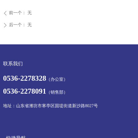
前一个：
无
ꄴ
后一个：
无
ꄲ
联系我们
0536-2278328
（办公室）
0536-2278091
（销售部）
地址：山东省潍坊市寒亭区固堤街道新沙路8027号